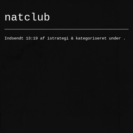
natclub
Indsendt
13:19
af
istrategi
&
kategoriseret under .